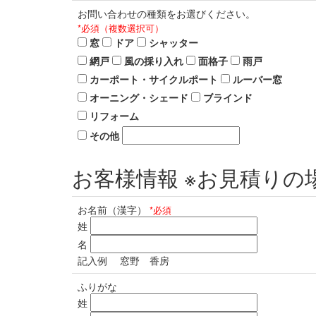
お問い合わせの種類をお選びください。
*
必須（複数選択可）
窓
ドア
シャッター
網戸
風の採り入れ
面格子
雨戸
カーポート・サイクルポート
ルーバー窓
オーニング・シェード
ブラインド
リフォーム
その他
お客様情報 ※お見積り
お名前（漢字）
*必須
姓
名
記入例 窓野 香房
ふりがな
姓