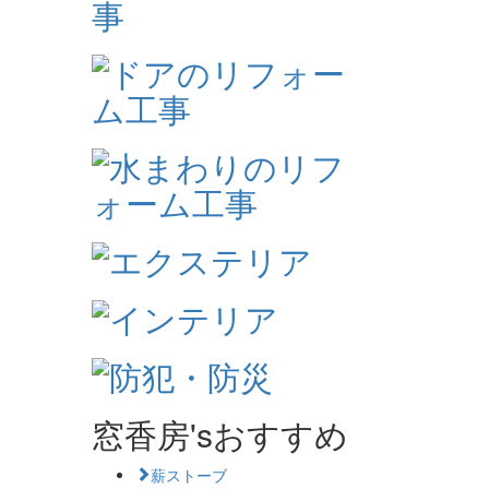
窓香房'sおすすめ
薪ストーブ