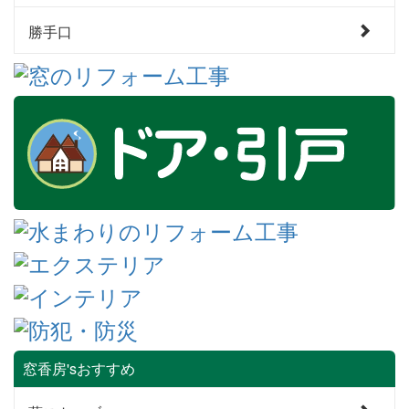
勝手口
窓香房'sおすすめ