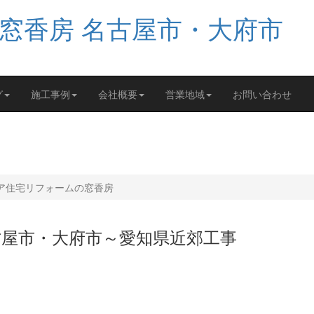
グ
施工事例
会社概要
営業地域
お問い合わせ
ア住宅リフォームの窓香房
古屋市・大府市～愛知県近郊工事