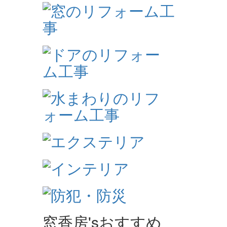
窓香房'sおすすめ