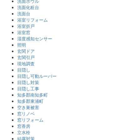
洗面ボウル
洗面化粧台
洗面台
浴室リフォーム
浴室折戸
浴室窓
湿度感知センサー
照明
玄関ドア
玄関引戸
現地調査
目隠し
目隠し可動ルーバー
目隠し対策
目隠し工事
知多郡南知多町
知多郡東浦町
空き巣被害
窓リノベ
窓リフォーム
窓香房
立水栓
結露対策