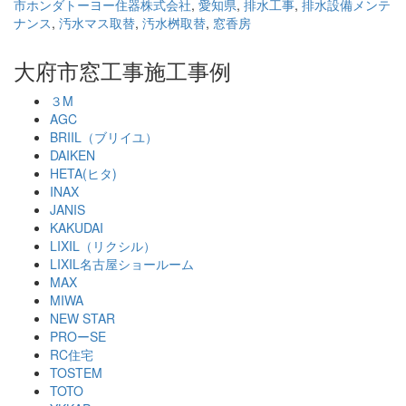
市ホンダトーヨー住器株式会社
,
愛知県
,
排水工事
,
排水設備メンテ
ナンス
,
汚水マス取替
,
汚水桝取替
,
窓香房
大府市窓工事施工事例
３M
AGC
BRIIL（ブリイユ）
DAIKEN
HETA(ヒタ)
INAX
JANIS
KAKUDAI
LIXIL（リクシル）
LIXIL名古屋ショールーム
MAX
MIWA
NEW STAR
PROーSE
RC住宅
TOSTEM
TOTO