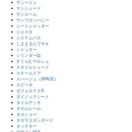
サニージュ
サンシェード
サンルーム
サンワカンパニー
シートシャッター
ジエスタ
システムバス
しまえるんですα
シャッター
シリンダー錠
すくらむマルシェ
スタイルシェード
スチールドア
スパージュ（SPAGE）
スピーネ
ゼフェロ５０R
ダイノックシート
タイルデッキ
タオルレール
タカショー
タカラスタンダード
タッチキー
デザイン硝子