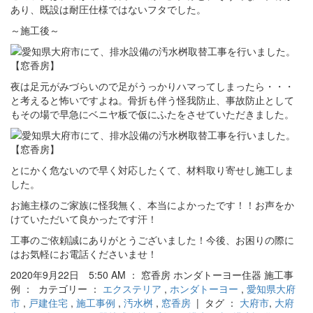
あり、既設は耐圧仕様ではないフタでした。
～施工後～
夜は足元がみづらいので足がうっかりハマってしまったら・・・
と考えると怖いですよね。骨折も伴う怪我防止、事故防止として
もその場で早急にベニヤ板で仮にふたをさせていただきました。
とにかく危ないので早く対応したくて、材料取り寄せし施工しま
した。
お施主様のご家族に怪我無く、本当によかったです！！お声をか
けていただいて良かったです汗！
工事のご依頼誠にありがとうございました！今後、お困りの際に
はお気軽にお電話くださいませ！
2020年9月22日 5:50 AM ： 窓香房 ホンダトーヨー住器 施工事
例 ： カテゴリー ：
エクステリア
,
ホンダトーヨー
,
愛知県大府
市
,
戸建住宅
,
施工事例
,
汚水桝
,
窓香房
| タグ ：
大府市
,
大府