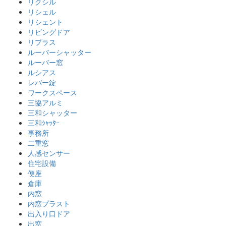
リクシル
リシェル
リシェント
リビングドア
リプラス
ルーバーシャッター
ルーバー窓
ルシアス
レバー錠
ワークスペース
三協アルミ
三和シャッター
三和ｼｬｯﾀｰ
事務所
二重窓
人感センサー
住宅設備
便座
倉庫
内窓
内窓プラスト
出入り口ドア
出窓