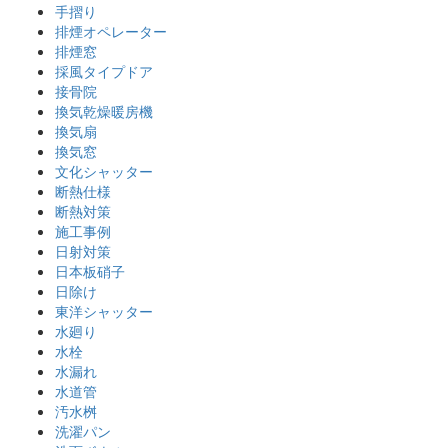
手摺り
排煙オペレーター
排煙窓
採風タイプドア
接骨院
換気乾燥暖房機
換気扇
換気窓
文化シャッター
断熱仕様
断熱対策
施工事例
日射対策
日本板硝子
日除け
東洋シャッター
水廻り
水栓
水漏れ
水道管
汚水桝
洗濯パン