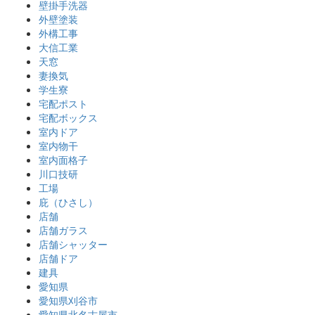
壁掛手洗器
外壁塗装
外構工事
大信工業
天窓
妻換気
学生寮
宅配ポスト
宅配ボックス
室内ドア
室内物干
室内面格子
川口技研
工場
庇（ひさし）
店舗
店舗ガラス
店舗シャッター
店舗ドア
建具
愛知県
愛知県刈谷市
愛知県北名古屋市