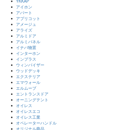
YKKAP
アイホン
アパート
アプリコット
アメージュ
アライズ
アルミドア
アルミパネル
イナバ物置
インターホン
インプラス
ウィンバイザー
ウッドデッキ
エクステリア
エマウォール
エルムーブ
エントランスドア
オーニングテント
オイレス
オイレスエコ
オイレス工業
オペレーターハンドル
オリジナル商品