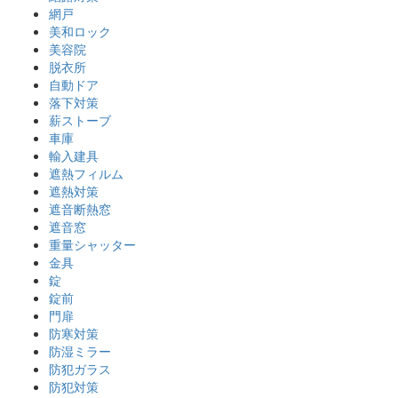
網戸
美和ロック
美容院
脱衣所
自動ドア
落下対策
薪ストーブ
車庫
輸入建具
遮熱フィルム
遮熱対策
遮音断熱窓
遮音窓
重量シャッター
金具
錠
錠前
門扉
防寒対策
防湿ミラー
防犯ガラス
防犯対策