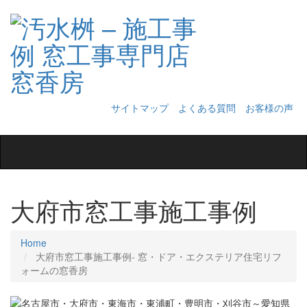
サイトマップ
よくある質問
お客様の声
Toggle
navigation
大府市窓工事施工事例
Home
大府市窓工事施工事例‐ 窓・ドア・エクステリア住宅リフ
ォームの窓香房