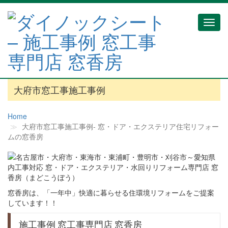
Toggl
navig
大府市窓工事施工事例
Home
大府市窓工事施工事例‐ 窓・ドア・エクステリア住宅リフォー
ムの窓香房
窓香房は、「一年中」快適に暮らせる住環境リフォームをご提案
しています！！
施工事例 窓工事専門店 窓香房