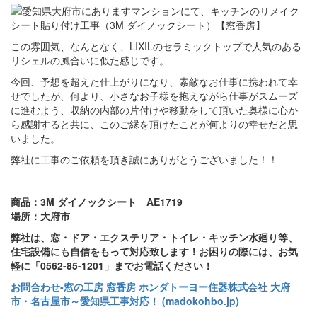
この雰囲気、なんとなく、LIXILのセラミックトップで人気のある
リシェルの風合いに似た感じです。
今回、予想を超えた仕上がりになり、素敵なお仕事に携われて幸
せでしたが、何より、小さなお子様を抱えながら仕事がスムーズ
に進むよう、収納の内部の片付けや移動をして頂いた奥様に心か
ら感謝すると共に、このご縁を頂けたことが何よりの幸せだと思
いました。
弊社に工事のご依頼を頂き誠にありがとうございました！！
商品：3M ダイノックシート AE1719
場所：大府市
弊社は、窓・ドア・エクステリア・トイレ・キッチン水廻り等、
住宅設備にも自信をもって対応致します！お困りの際には、お気
軽に「0562-85-1201」までお電話ください！
お問合わせ‐窓の工房 窓香房 ホンダトーヨー住器株式会社 大府
市・名古屋市～愛知県工事対応！ (madokohbo.jp)