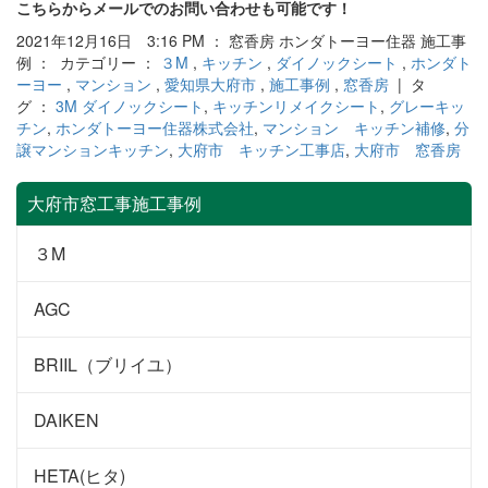
こちらからメールでのお問い合わせも可能です！
2021年12月16日 3:16 PM ： 窓香房 ホンダトーヨー住器 施工事
例 ： カテゴリー ：
３M
,
キッチン
,
ダイノックシート
,
ホンダト
ーヨー
,
マンション
,
愛知県大府市
,
施工事例
,
窓香房
| タ
グ ：
3M ダイノックシート
,
キッチンリメイクシート
,
グレーキッ
チン
,
ホンダトーヨー住器株式会社
,
マンション キッチン補修
,
分
譲マンションキッチン
,
大府市 キッチン工事店
,
大府市 窓香房
大府市窓工事施工事例
３M
AGC
BRIIL（ブリイユ）
DAIKEN
HETA(ヒタ)