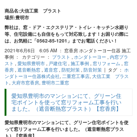
商品名:大信工業 プラスト
場所:豊明市
弊社は、窓・ドア・エクステリア・トイレ・キッチン水廻り
等、住宅設備にも自信をもって対応致します！お困りの際に
は、お気軽に「0562-85-1201」までお電話ください！
2021年6月6日 6:05 AM ： 窓香房 ホンダトーヨー住器 施工
事例 ： カテゴリー ：
プラスト
,
ホンダトーヨー
,
内窓プラ
スト
,
愛知県豊明市
,
戸建住宅
,
施工事例
,
窓リフォーム
,
窓
香房
,
遮音断熱窓
,
遮音窓
,
防犯対策
,
防音対策
| タグ ：
ホ
ンダトーヨー住器株式会社
,
二重窓工事店
,
大信工業 プラス
ト
,
大府市窓香房
,
豊明市二重窓
愛知県豊明市のマンションにて、グリーン住
宅ポイントを使って窓リフォーム工事を行い
ました。（遮音断熱窓プラスト）【窓香房】
愛知県豊明市のマンションにて、グリーン住宅ポイントを使
って窓リフォーム工事を行いました。（遮音断熱窓プラス
ト）【窓香房】