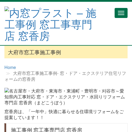
Toggl
navig
大府市窓工事施工事例
Home
大府市窓工事施工事例‐ 窓・ドア・エクステリア住宅リフ
ォームの窓香房
窓香房は、「一年中」快適に暮らせる住環境リフォームをご
提案しています！！
施工事例 窓工事専門店 窓香房