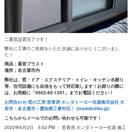
二重窓設置完了です！
弊社に工事のご依頼をいただき誠にありがとうございまし
た！
商品；遮音プラスト
場所；名古屋市内
弊社は、窓・ドア・エクステリア・トイレ・キッチン水廻り
等、住宅設備にも自信をもって対応致します！お困りの際に
は、お気軽に「0562-85-1201」までお電話ください！
お問合わせ‐窓の工房 窓香房 ホンダトーヨー住器株式会社 大
府市・名古屋市～愛知県工事対応！ (madokohbo.jp)
こちらからメールでのお問い合わせも可能です！
2022年6月2日 5:52 PM ： 窓香房 ホンダトーヨー住器 施工