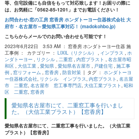
等、住宅設備にも自信をもって対応致します！お困りの際に
は、お気軽に「0562-85-1201」までお電話ください！
お問合わせ‐窓の工房 窓香房 ホンダトーヨー住器株式会社 大
府市・名古屋市～愛知県工事対応！ (madokohbo.jp)
こちらからメールでのお問い合わせも可能です！
2023年6月22日 3:53 AM ： 窓香房 ホンダトーヨー住器 施
工事例 ： カテゴリー ：
LIXIL（リクシル）
,
インプラス
,
ホ
ンダトーヨー
,
リクシル
,
二重窓
,
内窓プラスト
,
名古屋市昭
和区
,
大信工業
,
愛知県
,
愛知県名古屋市
,
戸建住宅
,
施工事
例
,
窓リフォーム
,
窓香房
,
防音対策
| タグ ：
ホンダトーヨ
ー住器株式会社
,
リクシル インプラス
,
内窓プラスト
,
名古屋
市 二重窓
,
名古屋市 窓工事専門店
,
大信工業プラスト
,
昭和
区 二重窓
,
窓香房
愛知県名古屋市にて、二重窓工事を行いまし
た。（大信工業プラスト）【窓香房】
愛知県名古屋市にて、二重窓工事を行いました。（大信工業
プラスト）【窓香房】