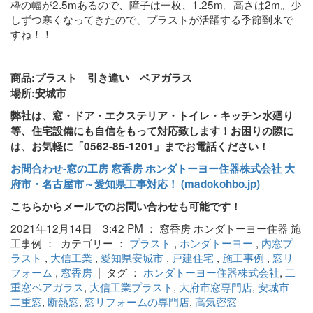
枠の幅が2.5mあるので、障子は一枚、1.25m。高さは2m。少
しずつ寒くなってきたので、プラストが活躍する季節到来で
すね！！
商品:プラスト 引き違い ペアガラス
場所:安城市
弊社は、窓・ドア・エクステリア・トイレ・キッチン水廻り
等、住宅設備にも自信をもって対応致します！お困りの際に
は、お気軽に「0562-85-1201」までお電話ください！
お問合わせ‐窓の工房 窓香房 ホンダトーヨー住器株式会社 大
府市・名古屋市～愛知県工事対応！ (madokohbo.jp)
こちらからメールでのお問い合わせも可能です！
2021年12月14日 3:42 PM ： 窓香房 ホンダトーヨー住器 施
工事例 ： カテゴリー ：
プラスト
,
ホンダトーヨー
,
内窓プ
ラスト
,
大信工業
,
愛知県安城市
,
戸建住宅
,
施工事例
,
窓リ
フォーム
,
窓香房
| タグ ：
ホンダトーヨー住器株式会社
,
二
重窓ペアガラス
,
大信工業プラスト
,
大府市窓専門店
,
安城市
二重窓
,
断熱窓
,
窓リフォームの専門店
,
高気密窓