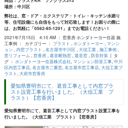
商品：プラストKR ソノグラス3+3
場所：中川区
弊社は、窓・ドア・エクステリア・トイレ・キッチン水廻り
等、住宅設備にも自信をもって対応致します！お困りの際に
は、お気軽に「0562-85-1201」までお電話ください！
2021年7月15日 4:10 AM ： 窓香房 ホンダトーヨー住器 施
工事例 ： カテゴリー ：
プラスト
,
ホンダトーヨー
,
マンシ
ョン
,
内窓プラスト
,
名古屋市中川区
,
大信工業
,
施工事例
,
窓リフォーム
,
窓香房
,
遮音断熱窓
,
遮音窓
,
防音対策
| タ
グ ：
ホンダトーヨー住器株式会社
,
マンション防音工事
,
中川
区内窓工事店
,
名古屋市二重窓
,
名古屋市窓工事店
,
大信工業プ
ラスト
,
大府市窓香房
愛知県豊明市にて、遮音工事として内窓プラ
スト設置工事を行いました。（大信工業 プ
ラスト）【窓香房】
愛知県豊明市にて、遮音工事として内窓プラスト設置工事を
行いました。（大信工業 プラスト）【窓香房】