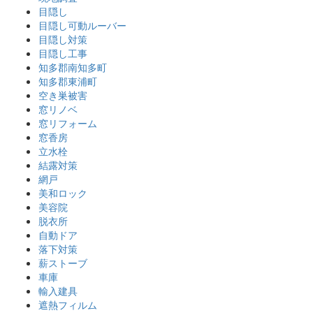
目隠し
目隠し可動ルーバー
目隠し対策
目隠し工事
知多郡南知多町
知多郡東浦町
空き巣被害
窓リノベ
窓リフォーム
窓香房
立水栓
結露対策
網戸
美和ロック
美容院
脱衣所
自動ドア
落下対策
薪ストーブ
車庫
輸入建具
遮熱フィルム