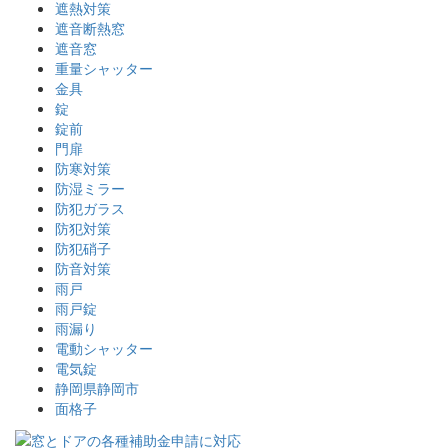
遮熱対策
遮音断熱窓
遮音窓
重量シャッター
金具
錠
錠前
門扉
防寒対策
防湿ミラー
防犯ガラス
防犯対策
防犯硝子
防音対策
雨戸
雨戸錠
雨漏り
電動シャッター
電気錠
静岡県静岡市
面格子