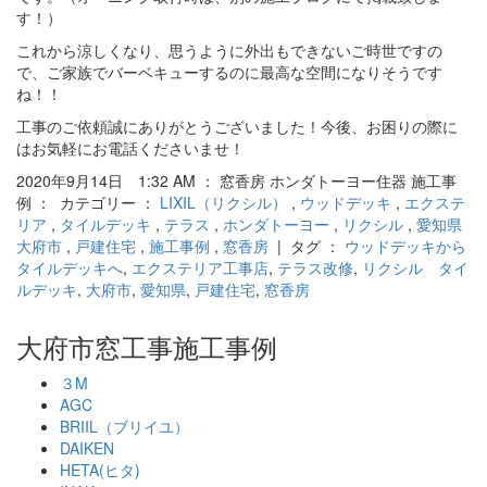
す！）
これから涼しくなり、思うように外出もできないご時世ですの
で、ご家族でバーベキューするのに最高な空間になりそうです
ね！！
工事のご依頼誠にありがとうございました！今後、お困りの際に
はお気軽にお電話くださいませ！
2020年9月14日 1:32 AM ： 窓香房 ホンダトーヨー住器 施工事
例 ： カテゴリー ：
LIXIL（リクシル）
,
ウッドデッキ
,
エクステ
リア
,
タイルデッキ
,
テラス
,
ホンダトーヨー
,
リクシル
,
愛知県
大府市
,
戸建住宅
,
施工事例
,
窓香房
| タグ ：
ウッドデッキから
タイルデッキへ
,
エクステリア工事店
,
テラス改修
,
リクシル タイ
ルデッキ
,
大府市
,
愛知県
,
戸建住宅
,
窓香房
大府市窓工事施工事例
３M
AGC
BRIIL（ブリイユ）
DAIKEN
HETA(ヒタ)