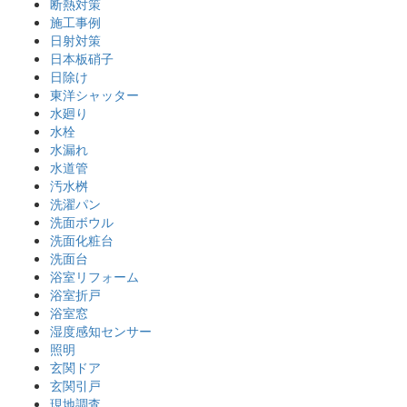
断熱対策
施工事例
日射対策
日本板硝子
日除け
東洋シャッター
水廻り
水栓
水漏れ
水道管
汚水桝
洗濯パン
洗面ボウル
洗面化粧台
洗面台
浴室リフォーム
浴室折戸
浴室窓
湿度感知センサー
照明
玄関ドア
玄関引戸
現地調査