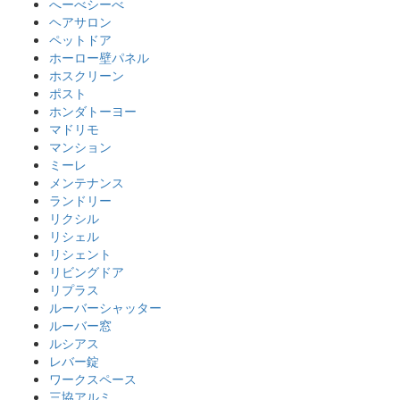
へーべシーべ
ヘアサロン
ペットドア
ホーロー壁パネル
ホスクリーン
ポスト
ホンダトーヨー
マドリモ
マンション
ミーレ
メンテナンス
ランドリー
リクシル
リシェル
リシェント
リビングドア
リプラス
ルーバーシャッター
ルーバー窓
ルシアス
レバー錠
ワークスペース
三協アルミ