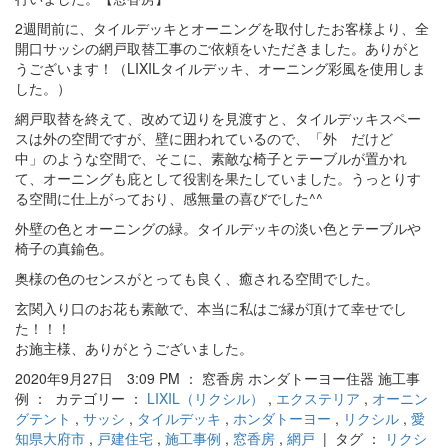
2週間前に、タイルデッキとオーニングを取付したお客様より、全
開口サッシの網戸取替工事のご依頼をいただきました。ありがと
うございます！（LIXILタイルデッキ、オーニング彩風を使用しま
した。）
網戸取替を終えて、改めて辺りを見渡すと、タイルデッキスペー
スは外の空間ですが、壁に囲われているので、「外 だけど
中」のような空間で、そこに、素敵な椅子とテーブルが置かれ
て、オーニングも庇として役割を果たしていました。うっとりす
る空間に仕上がっており、感無量の喜びでした^^
外壁の色とオーニングの緑。タイルデッキの淡い色とテーブルや
椅子の真鍮色。
奥様の色のセンスがとっても良く、癒される空間でした。
玄関入り口のお花も素敵で、本当に私はご縁が頂けて幸せでし
た！！！
お施主様、ありがとうございました。
2020年9月27日 3:09 PM ： 窓香房 ホンダトーヨー住器 施工事
例 ： カテゴリー ：
LIXIL（リクシル）
,
エクステリア
,
オーニン
グテント
,
サッシ
,
タイルデッキ
,
ホンダトーヨー
,
リクシル
,
愛
知県大府市
,
戸建住宅
,
施工事例
,
窓香房
,
網戸
| タグ ：
リクシ