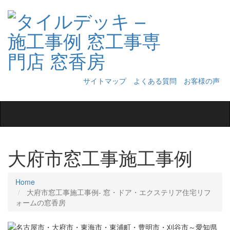
サイトマップ
よくある質問
お客様の声
Toggle
navigation
大府市窓工事施工事例
Home
大府市窓工事施工事例‐ 窓・ドア・エクステリア住宅リフ
ォームの窓香房