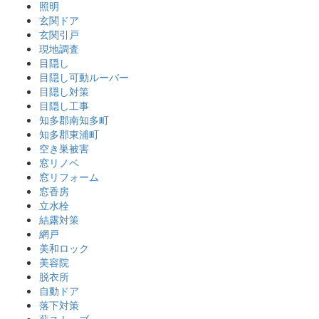
照明
玄関ドア
玄関引戸
現地調査
目隠し
目隠し可動ルーバー
目隠し対策
目隠し工事
知多郡南知多町
知多郡東浦町
空き巣被害
窓リノベ
窓リフォーム
窓香房
立水栓
結露対策
網戸
美和ロック
美容院
脱衣所
自動ドア
落下対策