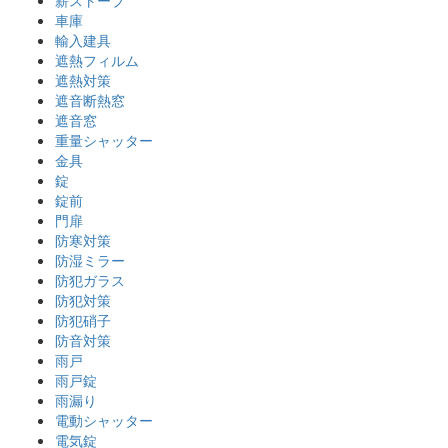
薪ストーブ
車庫
輸入建具
遮熱フィルム
遮熱対策
遮音断熱窓
遮音窓
重量シャッター
金具
錠
錠前
門扉
防寒対策
防湿ミラー
防犯ガラス
防犯対策
防犯硝子
防音対策
雨戸
雨戸錠
雨漏り
電動シャッター
電気錠