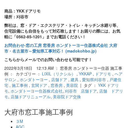
商品：YKKドアリモ
場所：刈谷市
弊社は、窓・ドア・エクステリア・トイレ・キッチン水廻り等、
住宅設備にも自信をもって対応致します！お困りの際には、お気
軽に「0562-85-1201」までお電話ください！
お問合わせ‐窓の工房 窓香房 ホンダトーヨー住器株式会社 大府
市・名古屋市～愛知県工事対応！ (madokohbo.jp)
こちらからメールでのお問い合わせも可能です！
2022年3月18日 12:13 AM ： 窓香房 ホンダトーヨー住器 施工事
例 ： カテゴリー ：
LIXIL（リクシル）
,
YKKAP
,
ドアリモ
,
ヘア
サロン
,
ホンダトーヨー
,
店舗ドア
,
建具
,
愛知県刈谷市
,
戸建住
宅
,
施工事例
,
玄関ドア
,
窓香房
,
美容院
| タグ ：
YKK ドアリ
モ
,
ホンダトーヨー住器株式会社
,
刈谷市 店舗ドア
,
店舗 ドアリ
モ
,
店舗ドアリニューアル
,
美容院ドア交換
大府市窓工事施工事例
３M
AGC