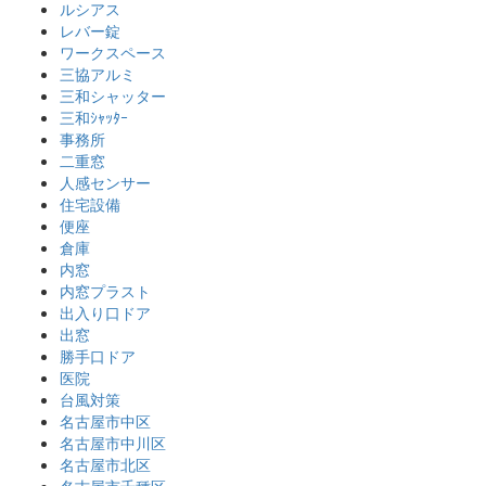
ルシアス
レバー錠
ワークスペース
三協アルミ
三和シャッター
三和ｼｬｯﾀｰ
事務所
二重窓
人感センサー
住宅設備
便座
倉庫
内窓
内窓プラスト
出入り口ドア
出窓
勝手口ドア
医院
台風対策
名古屋市中区
名古屋市中川区
名古屋市北区