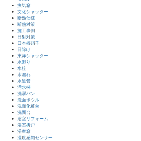
換気窓
文化シャッター
断熱仕様
断熱対策
施工事例
日射対策
日本板硝子
日除け
東洋シャッター
水廻り
水栓
水漏れ
水道管
汚水桝
洗濯パン
洗面ボウル
洗面化粧台
洗面台
浴室リフォーム
浴室折戸
浴室窓
湿度感知センサー