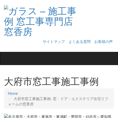
サイトマップ
よくある質問
お客様の声
Toggle
navigation
大府市窓工事施工事例
Home
大府市窓工事施工事例‐ 窓・ドア・エクステリア住宅リフ
ォームの窓香房