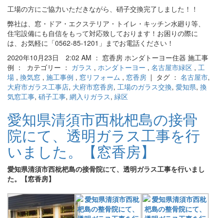
工場の方にご協力いただきながら、硝子交換完了しました！！
弊社は、窓・ドア・エクステリア・トイレ・キッチン水廻り等、
住宅設備にも自信をもって対応致しております！お困りの際に
は、お気軽に「0562-85-1201」までお電話ください！
2020年10月23日 2:02 AM ： 窓香房 ホンダトーヨー住器 施工事
例 ： カテゴリー ：
ガラス
,
ホンダトーヨー
,
名古屋市緑区
,
工
場
,
換気窓
,
施工事例
,
窓リフォーム
,
窓香房
| タグ ：
名古屋市
,
大府市ガラス工事店
,
大府市窓香房
,
工場のガラス交換
,
愛知県
,
換
気窓工事
,
硝子工事
,
網入りガラス
,
緑区
愛知県清須市西枇杷島の接骨
院にて、透明ガラス工事を行
いました。【窓香房】
愛知県清須市西枇杷島の接骨院にて、透明ガラス工事を行いまし
た。【窓香房】