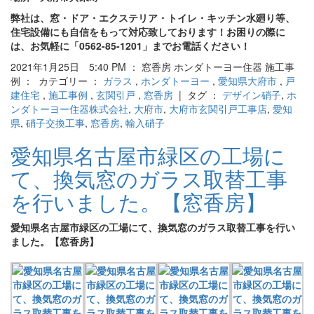
弊社は、窓・ドア・エクステリア・トイレ・キッチン水廻り等、
住宅設備にも自信をもって対応致しております！お困りの際に
は、お気軽に「0562-85-1201」までお電話ください！
2021年1月25日 5:40 PM ： 窓香房 ホンダトーヨー住器 施工事
例 ： カテゴリー ：
ガラス
,
ホンダトーヨー
,
愛知県大府市
,
戸
建住宅
,
施工事例
,
玄関引戸
,
窓香房
| タグ ：
デザイン硝子
,
ホ
ンダトーヨー住器株式会社
,
大府市
,
大府市玄関引戸工事店
,
愛知
県
,
硝子交換工事
,
窓香房
,
輸入硝子
愛知県名古屋市緑区の工場に
て、換気窓のガラス取替工事
を行いました。【窓香房】
愛知県名古屋市緑区の工場にて、換気窓のガラス取替工事を行い
ました。【窓香房】