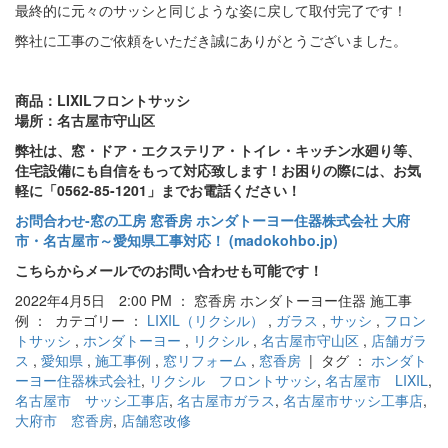
最終的に元々のサッシと同じような姿に戻して取付完了です！
弊社に工事のご依頼をいただき誠にありがとうございました。
商品：LIXILフロントサッシ
場所：名古屋市守山区
弊社は、窓・ドア・エクステリア・トイレ・キッチン水廻り等、
住宅設備にも自信をもって対応致します！お困りの際には、お気
軽に「0562-85-1201」までお電話ください！
お問合わせ‐窓の工房 窓香房 ホンダトーヨー住器株式会社 大府
市・名古屋市～愛知県工事対応！ (madokohbo.jp)
こちらからメールでのお問い合わせも可能です！
2022年4月5日 2:00 PM ： 窓香房 ホンダトーヨー住器 施工事
例 ： カテゴリー ：
LIXIL（リクシル）
,
ガラス
,
サッシ
,
フロン
トサッシ
,
ホンダトーヨー
,
リクシル
,
名古屋市守山区
,
店舗ガラ
ス
,
愛知県
,
施工事例
,
窓リフォーム
,
窓香房
| タグ ：
ホンダト
ーヨー住器株式会社
,
リクシル フロントサッシ
,
名古屋市 LIXIL
,
名古屋市 サッシ工事店
,
名古屋市ガラス
,
名古屋市サッシ工事店
,
大府市 窓香房
,
店舗窓改修