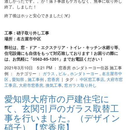
激しかったです。。が！落下事故もケガもなく、無事に取り外し
終了。しました！
終了後はホッと安心できました( ;∀;)
工事：硝子取り外し工事
場所：名古屋市中区
弊社は、窓・ドア・エクステリア・トイレ・キッチン水廻り等、
住宅設備にも自信をもって対応致しております！お困りの際に
は、お気軽に「0562-85-1201」までお電話ください！
2021年3月10日 5:21 PM ： 窓香房 ホンダトーヨー住器 施工事
例 ： カテゴリー ：
ガラス
,
ビル
,
ホンダトーヨー
,
名古屋市中
区
,
愛知県
,
施工事例
,
窓香房
| タグ ：
中区窓工事店
,
大府市窓
工事店
,
大府市窓香房
,
換気工事
,
窓ガラス取り外し
愛知県大府市の戸建住宅に
て、玄関引戸のガラス取替工
事を行いました。（デザイン
硝子）【窓香房】