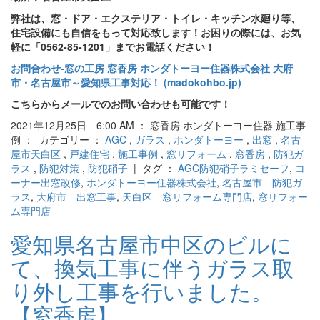
弊社は、窓・ドア・エクステリア・トイレ・キッチン水廻り等、
住宅設備にも自信をもって対応致します！お困りの際には、お気
軽に「0562-85-1201」までお電話ください！
お問合わせ‐窓の工房 窓香房 ホンダトーヨー住器株式会社 大府
市・名古屋市～愛知県工事対応！ (madokohbo.jp)
こちらからメールでのお問い合わせも可能です！
2021年12月25日 6:00 AM ： 窓香房 ホンダトーヨー住器 施工事
例 ： カテゴリー ：
AGC
,
ガラス
,
ホンダトーヨー
,
出窓
,
名古
屋市天白区
,
戸建住宅
,
施工事例
,
窓リフォーム
,
窓香房
,
防犯ガ
ラス
,
防犯対策
,
防犯硝子
| タグ ：
AGC防犯硝子ラミセーフ
,
コ
ーナー出窓改修
,
ホンダトーヨー住器株式会社
,
名古屋市 防犯ガ
ラス
,
大府市 出窓工事
,
天白区 窓リフォーム専門店
,
窓リフォー
ム専門店
愛知県名古屋市中区のビルに
て、換気工事に伴うガラス取
り外し工事を行いました。
【窓香房】