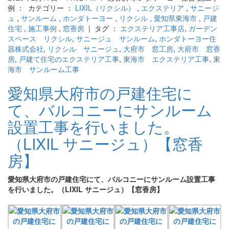
例 ： カテゴリー ：
LIXIL（リクシル）
,
エクステリア
,
サニージ
ュ
,
サンルーム
,
ホンダトーヨー
,
リクシル
,
愛知県東海市
,
戸建
住宅
,
施工事例
,
窓香房
| タグ ：
エクステリア工事店
,
ガーデン
スペース リクシル
,
サニージュ サンルーム
,
ホンダトーヨー住
器株式会社
,
リクシル サニージュ
,
大府市 窓工房
,
大府市 窓香
房
,
戸建て住宅のエクステリア工事
,
東海市 エクステリア工事
,
東
海市 サンルーム工事
愛知県大府市の戸建住宅に
て、バルコニーにサンルーム
設置工事を行いました。
（LIXIL サニージュ）【窓香
房】
愛知県大府市の戸建住宅にて、バルコニーにサンルーム設置工事
を行いました。（LIXIL サニージュ）【窓香房】