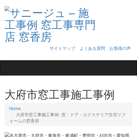
サイトマップ
よくある質問
お客様の声
Toggle
navigation
大府市窓工事施工事例
Home
大府市窓工事施工事例‐ 窓・ドア・エクステリア住宅リフ
ォームの窓香房