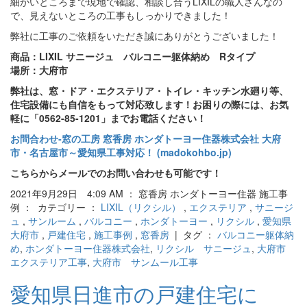
細かいところまで現地で確認、相談し合うLIXILの職人さんなの
で、見えないところの工事もしっかりできました！
弊社に工事のご依頼をいただき誠にありがとうございました！
商品：LIXIL サニージュ バルコニー躯体納め Rタイプ
場所：大府市
弊社は、窓・ドア・エクステリア・トイレ・キッチン水廻り等、
住宅設備にも自信をもって対応致します！お困りの際には、お気
軽に「0562-85-1201」までお電話ください！
お問合わせ‐窓の工房 窓香房 ホンダトーヨー住器株式会社 大府
市・名古屋市～愛知県工事対応！ (madokohbo.jp)
こちらからメールでのお問い合わせも可能です！
2021年9月29日 4:09 AM ： 窓香房 ホンダトーヨー住器 施工事
例 ： カテゴリー ：
LIXIL（リクシル）
,
エクステリア
,
サニージ
ュ
,
サンルーム
,
バルコニー
,
ホンダトーヨー
,
リクシル
,
愛知県
大府市
,
戸建住宅
,
施工事例
,
窓香房
| タグ ：
バルコニー躯体納
め
,
ホンダトーヨー住器株式会社
,
リクシル サニージュ
,
大府市
エクステリア工事
,
大府市 サンムール工事
愛知県日進市の戸建住宅に