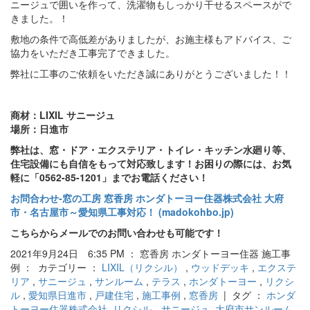
ニージュで囲いを作って、洗濯物もしっかり干せるスペースがで
きました。！
敷地の条件で高低差がありましたが、お施主様もアドバイス、ご
協力をいただき工事完了できました。
弊社に工事のご依頼をいただき誠にありがとうございました！！
商材：LIXIL サニージュ
場所：日進市
弊社は、窓・ドア・エクステリア・トイレ・キッチン水廻り等、
住宅設備にも自信をもって対応致します！お困りの際には、お気
軽に「0562-85-1201」までお電話ください！
お問合わせ‐窓の工房 窓香房 ホンダトーヨー住器株式会社 大府
市・名古屋市～愛知県工事対応！ (madokohbo.jp)
こちらからメールでのお問い合わせも可能です！
2021年9月24日 6:35 PM ： 窓香房 ホンダトーヨー住器 施工事
例 ： カテゴリー ：
LIXIL（リクシル）
,
ウッドデッキ
,
エクステ
リア
,
サニージュ
,
サンルーム
,
テラス
,
ホンダトーヨー
,
リクシ
ル
,
愛知県日進市
,
戸建住宅
,
施工事例
,
窓香房
| タグ ：
ホンダ
トーヨー住器株式会社
,
リクシル サニージュ
,
大府市サンルーム
,