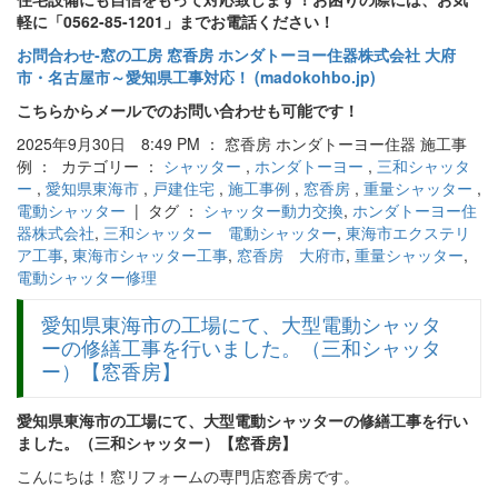
軽に「0562-85-1201」までお電話ください！
お問合わせ‐窓の工房 窓香房 ホンダトーヨー住器株式会社 大府
市・名古屋市～愛知県工事対応！ (madokohbo.jp)
こちらからメールでのお問い合わせも可能です！
2025年9月30日 8:49 PM ： 窓香房 ホンダトーヨー住器 施工事
例 ： カテゴリー ：
シャッター
,
ホンダトーヨー
,
三和シャッタ
ー
,
愛知県東海市
,
戸建住宅
,
施工事例
,
窓香房
,
重量シャッター
,
電動シャッター
| タグ ：
シャッター動力交換
,
ホンダトーヨー住
器株式会社
,
三和シャッター 電動シャッター
,
東海市エクステリ
ア工事
,
東海市シャッター工事
,
窓香房 大府市
,
重量シャッター
,
電動シャッター修理
愛知県東海市の工場にて、大型電動シャッタ
ーの修繕工事を行いました。（三和シャッタ
ー）【窓香房】
愛知県東海市の工場にて、大型電動シャッターの修繕工事を行い
ました。（三和シャッター）【窓香房】
こんにちは！窓リフォームの専門店窓香房です。