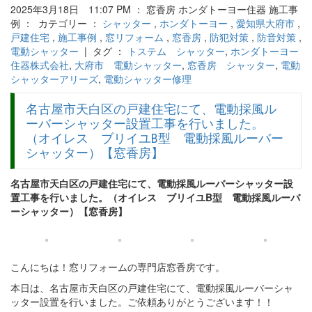
2025年3月18日 11:07 PM ： 窓香房 ホンダトーヨー住器 施工事
例 ： カテゴリー ：
シャッター
,
ホンダトーヨー
,
愛知県大府市
,
戸建住宅
,
施工事例
,
窓リフォーム
,
窓香房
,
防犯対策
,
防音対策
,
電動シャッター
| タグ ：
トステム シャッター
,
ホンダトーヨー
住器株式会社
,
大府市 電動シャッター
,
窓香房 シャッター
,
電動
シャッターアリーズ
,
電動シャッター修理
名古屋市天白区の戸建住宅にて、電動採風ル
ーバーシャッター設置工事を行いました。
（オイレス ブリイユB型 電動採風ルーバー
シャッター）【窓香房】
名古屋市天白区の戸建住宅にて、電動採風ルーバーシャッター設
置工事を行いました。（オイレス ブリイユB型 電動採風ルーバ
ーシャッター）【窓香房】
こんにちは！窓リフォームの専門店窓香房です。
本日は、名古屋市天白区の戸建住宅にて、電動採風ルーバーシャ
ッター設置を行いました。ご依頼ありがとうございます！！