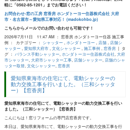
軽に「0562-85-1201」までお電話ください！
お問合わせ‐窓の工房 窓香房 ホンダトーヨー住器株式会社 大府
市・名古屋市～愛知県工事対応！ (madokohbo.jp)
こちらからメールでのお問い合わせも可能です！
2026年7月11日 11:47 AM ： 窓香房 ホンダトーヨー住器 施工事
例 ： カテゴリー ：
シャッター
,
ホンダトーヨー
,
店舗
,
店舗シ
ャッター
,
愛知県大府市
,
文化シャッター
,
施工事例
,
窓香房
| タ
グ ：
バランス手動シャッター
,
ホンダトーヨー住器株式会社
,
大府
市シャッター
,
大府市シャッター工事
,
店舗シャッター
,
店舗のシャ
ッター取替
,
文化シャッター
,
窓香房
愛知県東海市の住宅にて、電動シャッターの
動力交換工事を行いました。（三和シャッタ
ー）【窓香房】
愛知県東海市の住宅にて、電動シャッターの動力交換工事を行い
ました。（三和シャッター）【窓香房】
こんにちは！窓リフォームの専門店窓香房です。
本日は、愛知県東海市にて、電動シャッターの動力交換工事を行