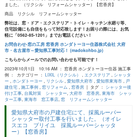
商品 リクシル リフォームシャッター
弊社は、窓・ドア・エクステリア・トイレ・キッチン水廻り等、
住宅設備にも自信をもって対応致します！お困りの際には、お気
軽に「0562-85-1201」までお電話ください！
お問合わせ‐窓の工房 窓香房 ホンダトーヨー住器株式会社 大府
市・名古屋市～愛知県工事対応！ (madokohbo.jp)
こちらからメールでのお問い合わせも可能です！
2023年10月1日 10:16 AM ： 窓香房 ホンダトーヨー住器 施工事
例 ： カテゴリー ：
LIXIL（リクシル）
,
エクステリア
,
シャッタ
ー
,
ホンダトーヨー
,
リクシル
,
愛知県大府市
,
愛知県東海市
,
戸
建住宅
,
施工事例
,
窓リフォーム
,
窓香房
| タグ ：
シャッター後
付け工事
,
台風対策 シャッター
,
大府市 窓香房
,
東海市 シャッ
ター工事
,
東海市 窓工事店
,
窓 リフォームシャッター
愛知県大府市の戸建住宅にて、採風ルーバー
シャッター取付工事を行いました。（オイレ
スエコ ブリイユ 採風ルーバーシャッタ
ー）【窓香房】