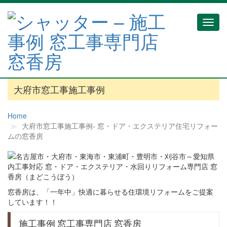
Toggl
navig
大府市窓工事施工事例
Home
大府市窓工事施工事例‐ 窓・ドア・エクステリア住宅リフォー
ムの窓香房
窓香房は、「一年中」快適に暮らせる住環境リフォームをご提案
しています！！
施工事例 窓工事専門店 窓香房