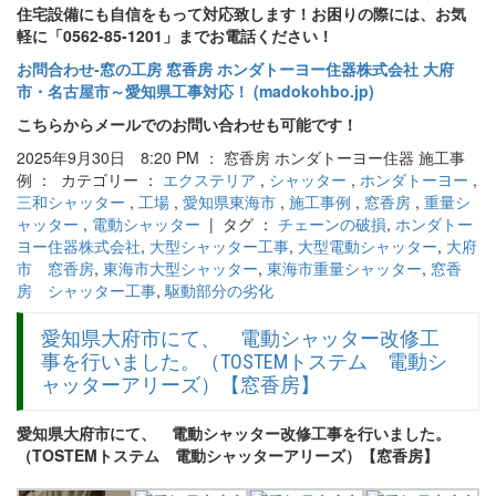
住宅設備にも自信をもって対応致します！お困りの際には、お気
軽に「0562-85-1201」までお電話ください！
お問合わせ‐窓の工房 窓香房 ホンダトーヨー住器株式会社 大府
市・名古屋市～愛知県工事対応！ (madokohbo.jp)
こちらからメールでのお問い合わせも可能です！
2025年9月30日 8:20 PM ： 窓香房 ホンダトーヨー住器 施工事
例 ： カテゴリー ：
エクステリア
,
シャッター
,
ホンダトーヨー
,
三和シャッター
,
工場
,
愛知県東海市
,
施工事例
,
窓香房
,
重量シ
ャッター
,
電動シャッター
| タグ ：
チェーンの破損
,
ホンダトー
ヨー住器株式会社
,
大型シャッター工事
,
大型電動シャッター
,
大府
市 窓香房
,
東海市大型シャッター
,
東海市重量シャッター
,
窓香
房 シャッター工事
,
駆動部分の劣化
愛知県大府市にて、 電動シャッター改修工
事を行いました。（TOSTEMトステム 電動シ
ャッターアリーズ）【窓香房】
愛知県大府市にて、 電動シャッター改修工事を行いました。
（TOSTEMトステム 電動シャッターアリーズ）【窓香房】