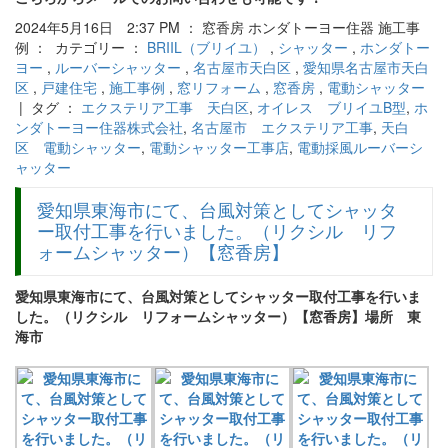
2024年5月16日 2:37 PM ： 窓香房 ホンダトーヨー住器 施工事
例 ： カテゴリー ：
BRIIL（ブリイユ）
,
シャッター
,
ホンダトー
ヨー
,
ルーバーシャッター
,
名古屋市天白区
,
愛知県名古屋市天白
区
,
戸建住宅
,
施工事例
,
窓リフォーム
,
窓香房
,
電動シャッター
| タグ ：
エクステリア工事 天白区
,
オイレス ブリイユB型
,
ホ
ンダトーヨー住器株式会社
,
名古屋市 エクステリア工事
,
天白
区 電動シャッター
,
電動シャッター工事店
,
電動採風ルーバーシ
ャッター
愛知県東海市にて、台風対策としてシャッタ
ー取付工事を行いました。（リクシル リフ
ォームシャッター）【窓香房】
愛知県東海市にて、台風対策としてシャッター取付工事を行いま
した。（リクシル リフォームシャッター）【窓香房】場所 東
海市