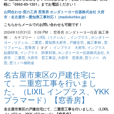
軽に「0562-85-1201」までお電話ください！
お問合わせ‐窓の工房 窓香房 ホンダトーヨー住器株式会社 大府
市・名古屋市～愛知県工事対応！ (madokohbo.jp)
こちらからメールでのお問い合わせも可能です！
2024年10月31日 5:09 PM ： 窓香房 ホンダトーヨー住器 施工事
例 ： カテゴリー ：
LIXIL（リクシル）
,
インプラス
,
ホンダトー
ヨー
,
リクシル
,
二重窓
,
愛知県大府市
,
戸建住宅
,
施工事例
,
窓
リフォーム
,
窓香房
| タグ ：
インプラス 大府市
,
インプラス
結露対策
,
インプラス 防寒対策
,
ホンダトーヨー住器株式会社
,
大
府市 二重窓
,
大府市 窓工事店
,
大府市 窓香房
,
窓リノベ 内
窓
,
窓リノベ補助金
名古屋市東区の戸建住宅に
て、二重窓工事を行いまし
た。（LIXIL インプラス、YKK
プラマード）【窓香房】
名古屋市東区の戸建住宅にて、二重窓工事を行いました。（LIXIL