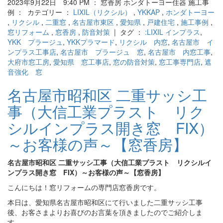
2023年9月22日 9:40 PM ： 窓香房 ホンダトーヨー住器 施工事
例 ： カテゴリー ：
LIXIL（リクシル）
,
YKKAP
,
ホンダトーヨー
,
リクシル
,
二重窓
,
名古屋市東区
,
愛知県
,
戸建住宅
,
施工事例
,
窓リフォーム
,
窓香房
,
防音対策
| タグ ：
:LIXIL インプラス
,
YKK プラージュ
,
YKKプラマード
,
リクシル 内窓
,
名古屋市 イ
ンプラス工事店
,
名古屋市 プラージュ 窓
,
名古屋市 内窓工事
,
大府市窓工房
,
愛知県 窓工事店
,
窓の防音対策
,
窓工事専門店
,
遮
音強化 窓
名古屋市昭和区 二重サッシ工
事（大信工業プラスト リク
シルインプラス開き窓 FIX）
～お客様の声～【窓香房】
名古屋市昭和区 二重サッシ工事（大信工業プラスト リクシルイ
ンプラス開き窓 FIX）～お客様の声～【窓香房】
こんにちは！窓リフォームの専門店窓香房です。
本日は、愛知県名古屋市昭和区にて行いました二重サッシ工事
後、お客さまよりお喜びのお言葉を頂きましたのでご紹介しま
す。