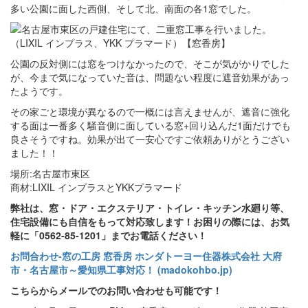
多い公園に面した西側、そして北、南面の各1窓でした。
公園の反対側には窓をつけなかったので、そこが気がかりでした
が、今まで気になっていた音は、問題ない程度に遮音効果があっ
たようです。
その家ごと環境が異なるので一概には言えませんが、遮音に強化
する面は一番多く騒音側に面している窓+回り込んだ1面だけでも
良さそうですね。効果が出て一安心ですご依頼ありがとうござい
ました！！
場所:名古屋市東区
商材:LIXIL インプラスとYKKプラマード
弊社は、窓・ドア・エクステリア・トイレ・キッチン水廻り等、
住宅設備にも自信をもって対応致します！お困りの際には、お気
軽に「0562-85-1201」までお電話ください！
お問合わせ‐窓の工房 窓香房 ホンダトーヨー住器株式会社 大府
市・名古屋市～愛知県工事対応！ (madokohbo.jp)
こちらからメールでのお問い合わせも可能です！