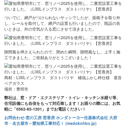
ついでに、網戸がつけられないサッシでしたが、面格子を取り外
し、レールを取付して、網戸の設置も行いましたので、既設の良
いときは、外の空気が入る窓にさせて頂きました。
隙間風を押さえられたので、閉めた瞬間、隙間風なし。上手く施
工できました。ご依頼ありがとうございました！
商材：LIXILインプラス ダストバリヤ 補強ふかし枠仕様 遮音
ペアガラス
場所：豊明市
弊社は、窓・ドア・エクステリア・トイレ・キッチン水廻り等、
住宅設備にも自信をもって対応致します！お困りの際には、お気
軽に「0562-85-1201」までお電話ください！
お問合わせ‐窓の工房 窓香房 ホンダトーヨー住器株式会社 大府
市・名古屋市～愛知県工事対応！ (madokohbo.jp)