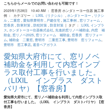
こちらからメールでのお問い合わせも可能です！
2025年1月28日 10:40 AM ： 窓香房 ホンダトーヨー住器 施工事
例 ： カテゴリー ：
LIXIL（リクシル）
,
ホンダトーヨー
,
リクシ
ル
,
二重窓
,
愛知県豊明市
,
戸建住宅
,
施工事例
,
窓リフォーム
,
窓香房
,
防寒対策
,
防犯対策
,
防音対策
| タグ ：
:LIXIL インプラ
ス
,
ホンダトーヨー住器株式会社
,
先進的窓リノベ補助金
,
内窓 補
助金
,
窓リノベ2025
,
窓リフォーム 補助金
,
窓香房 窓リフォー
ム
,
補助金 二重窓
,
豊明市 二重窓工事
,
豊明市 窓リフォーム
,
豊明市 窓工事店
,
遮音ペアガラス
愛知県大府市にて、窓リノベ
補助金を利用して内窓インプ
ラス取付工事を行いました。
（LIXIL インプラス ダスト
バリヤ）【窓香房】
愛知県大府市にて、窓リノベ補助金を利用して内窓インプラス取
付工事を行いました。（LIXIL インプラス ダストバリヤ）【窓
香房】