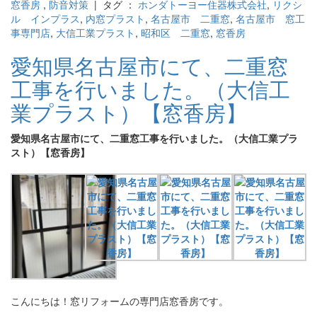
窓香房
,
防音対策
| タグ ：
ホンダトーヨー住器株式会社
,
リクシ
ル インプラス
,
内窓プラスト
,
名古屋市 二重窓
,
名古屋市 窓工
事専門店
,
大信工業プラスト
,
昭和区 二重窓
,
窓香房
愛知県名古屋市にて、二重窓
工事を行いました。（大信工
業プラスト）【窓香房】
愛知県名古屋市にて、二重窓工事を行いました。（大信工業プラ
スト）【窓香房】
こんにちは！窓リフォームの専門店窓香房です。