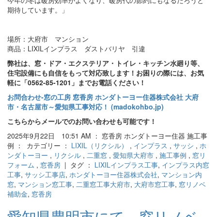
今年の冬は暖房効率がよくなり、暖房代の節約にもなるだろうと
期待しています。」
場所：大府市 マンション
商品：LIXILインプラス ダストバリヤ 引違
弊社は、窓・ドア・エクステリア・トイレ・キッチン水廻り等、
住宅設備にも自信をもって対応致します！お困りの際には、お気
軽に「0562-85-1201」までお電話ください！
お問合わせ‐窓の工房 窓香房 ホンダトーヨー住器株式会社 大府
市・名古屋市～愛知県工事対応！ (madokohbo.jp)
こちらからメールでのお問い合わせも可能です！
2025年9月22日 10:51 AM ： 窓香房 ホンダトーヨー住器 施工事
例 ： カテゴリー ：
LIXIL（リクシル）
,
インプラス
,
サッシ
,
ホ
ンダトーヨー
,
リクシル
,
二重窓
,
愛知県大府市
,
施工事例
,
窓リ
フォーム
,
窓香房
| タグ ：
LIXILインプラス工事
,
インプラス内窓
工事
,
サッシ工事店
,
ホンダトーヨー住器株式会社
,
マンション内
窓
,
マンション窓工事
,
二重窓工事大府市
,
大府市窓工事
,
窓リノベ
補助金
,
窓香房
愛知県豊明市にて、窓リノベ