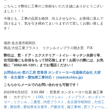
こちらこそ弊社に工事のご依頼をいただき誠にありがとうござい
ました！！！
今後とも、工事の品質を維持、向上させながら、お客様に喜んで
頂けるよう、気を引き締めてまいりますので宜しくお願い致しま
す！
場所:名古屋市昭和区
商品:大信工業プラスト リクシルインプラス開き窓 FIX
弊社は、窓・ドア・エクステリア・トイレ・キッチン水廻り等、
住宅設備にも自信をもって対応致します！お困りの際には、お気
軽に「0562-85-1201」までお電話ください！
お問合わせ‐窓の工房 窓香房 ホンダトーヨー住器株式会社 大府
市・名古屋市～愛知県工事対応！ (madokohbo.jp)
こちらからメールでのお問い合わせも可能です！
2023年6月22日 3:53 AM ： 窓香房 ホンダトーヨー住器 施工事
例 ： カテゴリー ：
LIXIL（リクシル）
,
インプラス
,
ホンダトー
ヨー
,
リクシル
,
二重窓
,
内窓プラスト
,
名古屋市昭和区
,
大信工
業
,
愛知県
,
愛知県名古屋市
,
戸建住宅
,
施工事例
,
窓リフォーム
,