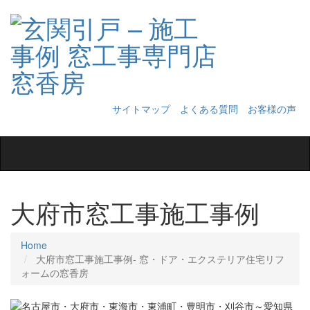
サイトマップ
よくある質問
お客様の声
Toggle
navigation
大府市窓工事施工事例
Home
大府市窓工事施工事例‐ 窓・ドア・エクステリア住宅リフ
ォームの窓香房