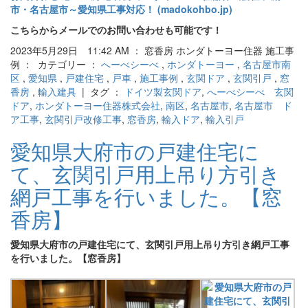
市・名古屋市～愛知県工事対応！ (madokohbo.jp)
こちらからメールでのお問い合わせも可能です！
2023年5月29日 11:42 AM ： 窓香房 ホンダトーヨー住器 施工事
例 ： カテゴリー ：
へーべシーべ
,
ホンダトーヨー
,
名古屋市南
区
,
愛知県
,
戸建住宅
,
戸車
,
施工事例
,
玄関ドア
,
玄関引戸
,
窓
香房
,
輸入建具
| タグ ：
ドイツ製玄関ドア
,
へーべシーべ 玄関
ドア
,
ホンダトーヨー住器株式会社
,
南区
,
名古屋市
,
名古屋市 ド
ア工事
,
玄関引戸改修工事
,
窓香房
,
輸入ドア
,
輸入引戸
愛知県大府市の戸建住宅に
て、玄関引戸用上吊り方引き
網戸工事を行いました。【窓
香房】
愛知県大府市の戸建住宅にて、玄関引戸用上吊り方引き網戸工事
を行いました。【窓香房】