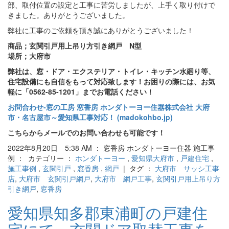
部、取付位置の設定と工事に苦労しましたが、上手く取り付けで
きました。ありがとうございました。
弊社に工事のご依頼を頂き誠にありがとうございました！
商品；玄関引戸用上吊り方引き網戸 N型
場所；大府市
弊社は、窓・ドア・エクステリア・トイレ・キッチン水廻り等、
住宅設備にも自信をもって対応致します！お困りの際には、お気
軽に「0562-85-1201」までお電話ください！
お問合わせ‐窓の工房 窓香房 ホンダトーヨー住器株式会社 大府
市・名古屋市～愛知県工事対応！ (madokohbo.jp)
こちらからメールでのお問い合わせも可能です！
2022年8月20日 5:38 AM ： 窓香房 ホンダトーヨー住器 施工事
例 ： カテゴリー ：
ホンダトーヨー
,
愛知県大府市
,
戸建住宅
,
施工事例
,
玄関引戸
,
窓香房
,
網戸
| タグ ：
大府市 サッシ工事
店
,
大府市 玄関引戸網戸
,
大府市 網戸工事
,
玄関引戸用上吊り方
引き網戸
,
窓香房
愛知県知多郡東浦町の戸建住