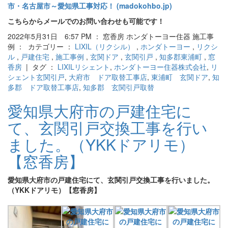
市・名古屋市～愛知県工事対応！ (madokohbo.jp)
こちらからメールでのお問い合わせも可能です！
2022年5月31日 6:57 PM ： 窓香房 ホンダトーヨー住器 施工事
例 ： カテゴリー ：
LIXIL（リクシル）
,
ホンダトーヨー
,
リクシ
ル
,
戸建住宅
,
施工事例
,
玄関ドア
,
玄関引戸
,
知多郡東浦町
,
窓
香房
| タグ ：
LIXILリシェント
,
ホンダトーヨー住器株式会社
,
リ
シェント玄関引戸
,
大府市 ドア取替工事店
,
東浦町 玄関ドア
,
知
多郡 ドア取替工事店
,
知多郡 玄関引戸取替
愛知県大府市の戸建住宅に
て、玄関引戸交換工事を行い
ました。（YKKドアリモ）
【窓香房】
愛知県大府市の戸建住宅にて、玄関引戸交換工事を行いました。
（YKKドアリモ）【窓香房】