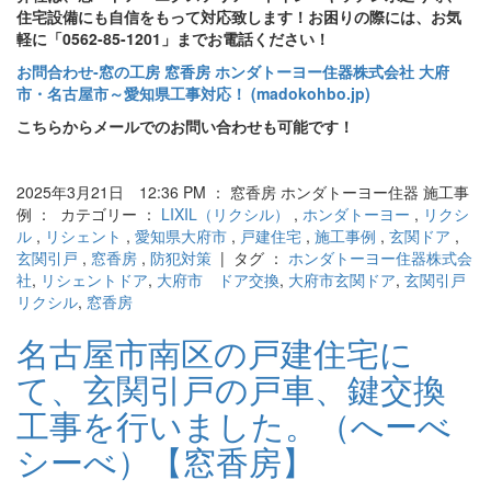
住宅設備にも自信をもって対応致します！お困りの際には、お気
軽に「0562-85-1201」までお電話ください！
お問合わせ‐窓の工房 窓香房 ホンダトーヨー住器株式会社 大府
市・名古屋市～愛知県工事対応！ (madokohbo.jp)
こちらからメールでのお問い合わせも可能です！
2025年3月21日 12:36 PM ： 窓香房 ホンダトーヨー住器 施工事
例 ： カテゴリー ：
LIXIL（リクシル）
,
ホンダトーヨー
,
リクシ
ル
,
リシェント
,
愛知県大府市
,
戸建住宅
,
施工事例
,
玄関ドア
,
玄関引戸
,
窓香房
,
防犯対策
| タグ ：
ホンダトーヨー住器株式会
社
,
リシェントドア
,
大府市 ドア交換
,
大府市玄関ドア
,
玄関引戸
リクシル
,
窓香房
名古屋市南区の戸建住宅に
て、玄関引戸の戸車、鍵交換
工事を行いました。（へーべ
シーべ）【窓香房】