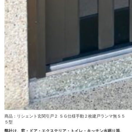
商品：リシェント玄関引戸２ ＳＧ仕様手動２枚建戸ランマ無Ｓ５
５型
弊社は、窓・ドア・エクステリア・トイレ・キッチン水廻り等、