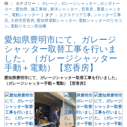
例 ： カテゴリー ：
ガレージ
,
ガレージシャッター
,
ホンダトー
ヨー
,
愛知県
,
施工事例
,
東洋シャッター
,
窓香房
,
重量シャッタ
ー
,
電動シャッター
| タグ ：
エクステリア工事
,
シャッター工事
店
,
大府市窓香房
,
愛知県電動シャッター
,
電動シャッターのリモコ
ン
,
電動リモコン受信機
愛知県豊明市にて、ガレージ
シャッター取替工事を行いま
した。（ガレージシャッター
手動＋電動）【窓香房】
愛知県豊明市にて、ガレージシャッター取替工事を行いました。
（ガレージシャッター手動＋電動）【窓香房】