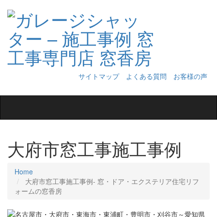
サイトマップ
よくある質問
お客様の声
Toggle
navigation
大府市窓工事施工事例
Home
大府市窓工事施工事例‐ 窓・ドア・エクステリア住宅リフ
ォームの窓香房