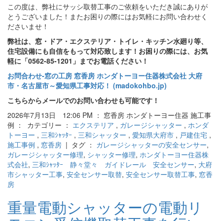
この度は、弊社にサッシ取替工事のご依頼をいただき誠にありが
とうございました！またお困りの際にはお気軽にお問い合わせく
ださいませ！
弊社は、窓・ドア・エクステリア・トイレ・キッチン水廻り等、
住宅設備にも自信をもって対応致します！お困りの際には、お気
軽に「0562-85-1201」までお電話ください！
お問合わせ‐窓の工房 窓香房 ホンダトーヨー住器株式会社 大府
市・名古屋市～愛知県工事対応！ (madokohbo.jp)
こちらからメールでのお問い合わせも可能です！
2026年7月13日 12:06 PM ： 窓香房 ホンダトーヨー住器 施工事
例 ： カテゴリー ：
エクステリア
,
ガレージシャッター
,
ホンダ
トーヨー
,
三和ｼｬｯﾀｰ
,
三和シャッター
,
愛知県大府市
,
戸建住宅
,
施工事例
,
窓香房
| タグ ：
ガレージシャッターの安全センサー
,
ガレージシャッター修理
,
シャッター修理
,
ホンダトーヨー住器株
式会社
,
三和ｼｬｯﾀｰ 静々堂々 ガイドレール 安全センサー
,
大府
市シャッター工事
,
安全センサー取替
,
安全センサー取替工事
,
窓香
房
重量電動シャッターの電動リ