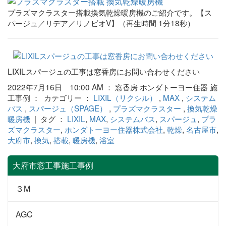
プラズマクラスター搭載換気乾燥暖房機のご紹介です。【ス
パージュ／リデア／リノビオV】（再生時間 1分18秒）
LIXILスパージュの工事は窓香房にお問い合わせください
2022年7月16日 10:00 AM ： 窓香房 ホンダトーヨー住器 施
工事例 ： カテゴリー ：
LIXIL（リクシル）
,
MAX
,
システム
バス
,
スパージュ（SPAGE）
,
プラズマクラスター
,
換気乾燥
暖房機
| タグ ：
LIXIL
,
MAX
,
システムバス
,
スパージュ
,
プラ
ズマクラスター
,
ホンダトーヨー住器株式会社
,
乾燥
,
名古屋市
,
大府市
,
換気
,
搭載
,
暖房機
,
浴室
大府市窓工事施工事例
３M
AGC