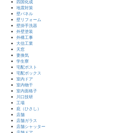
四国化成
地震対策
壁パネル
壁リフォーム
壁掛手洗器
外壁塗装
外構工事
大信工業
天窓
妻換気
学生寮
宅配ポスト
宅配ボックス
室内ドア
室内物干
室内面格子
川口技研
工場
庇（ひさし）
店舗
店舗ガラス
店舗シャッター
店舗ドア