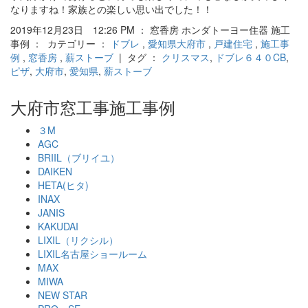
なりますね！家族との楽しい思い出でした！！
2019年12月23日 12:26 PM ： 窓香房 ホンダトーヨー住器 施工
事例 ： カテゴリー ：
ドブレ
,
愛知県大府市
,
戸建住宅
,
施工事
例
,
窓香房
,
薪ストーブ
| タグ ：
クリスマス
,
ドブレ６４０CB
,
ピザ
,
大府市
,
愛知県
,
薪ストーブ
大府市窓工事施工事例
３M
AGC
BRIIL（ブリイユ）
DAIKEN
HETA(ヒタ)
INAX
JANIS
KAKUDAI
LIXIL（リクシル）
LIXIL名古屋ショールーム
MAX
MIWA
NEW STAR