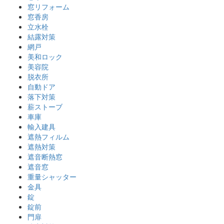
窓リフォーム
窓香房
立水栓
結露対策
網戸
美和ロック
美容院
脱衣所
自動ドア
落下対策
薪ストーブ
車庫
輸入建具
遮熱フィルム
遮熱対策
遮音断熱窓
遮音窓
重量シャッター
金具
錠
錠前
門扉