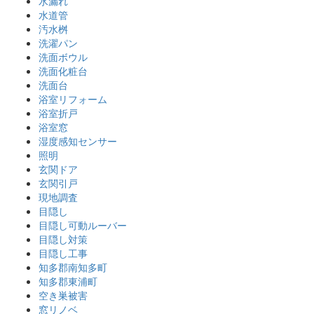
水漏れ
水道管
汚水桝
洗濯パン
洗面ボウル
洗面化粧台
洗面台
浴室リフォーム
浴室折戸
浴室窓
湿度感知センサー
照明
玄関ドア
玄関引戸
現地調査
目隠し
目隠し可動ルーバー
目隠し対策
目隠し工事
知多郡南知多町
知多郡東浦町
空き巣被害
窓リノベ