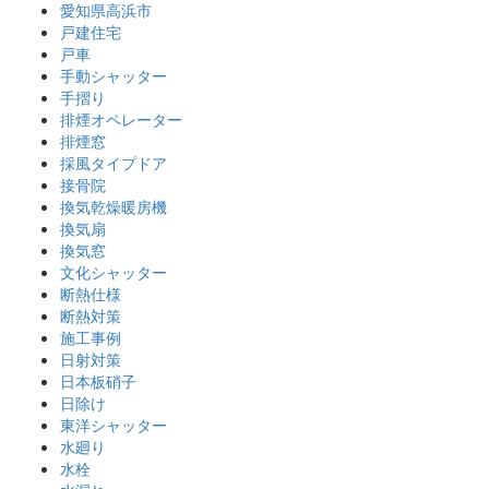
愛知県高浜市
戸建住宅
戸車
手動シャッター
手摺り
排煙オペレーター
排煙窓
採風タイプドア
接骨院
換気乾燥暖房機
換気扇
換気窓
文化シャッター
断熱仕様
断熱対策
施工事例
日射対策
日本板硝子
日除け
東洋シャッター
水廻り
水栓