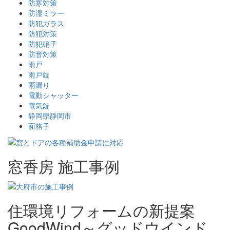
防寒対策
防湿ミラー
防犯ガラス
防犯対策
防犯硝子
防音対策
雨戸
雨戸錠
雨漏り
電動シャッター
電気錠
静岡県静岡市
面格子
窓香房 施工事例
住環境リフォームの新提案
GoodWind～グッドウインド