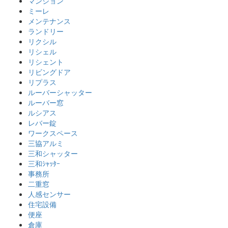
マンション
ミーレ
メンテナンス
ランドリー
リクシル
リシェル
リシェント
リビングドア
リプラス
ルーバーシャッター
ルーバー窓
ルシアス
レバー錠
ワークスペース
三協アルミ
三和シャッター
三和ｼｬｯﾀｰ
事務所
二重窓
人感センサー
住宅設備
便座
倉庫