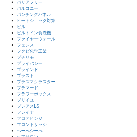
バリアフリー
バルコニー
パンチングパネル
ヒートショック対策
ビル
ビルトイン食洗機
ファイヤーウォール
フェンス
フクビ化学工業
プチリモ
プライバシー
ブラインド
プラスト
プラズマクラスター
プラマード
フラワーボックス
ブリイユ
プレアスLS
フレイナ
フロアヒンジ
フロントサッシ
へーべシーべ
ヘアサロン