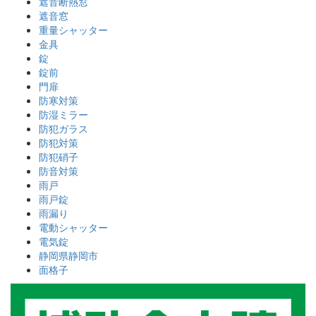
遮音断熱窓
遮音窓
重量シャッター
金具
錠
錠前
門扉
防寒対策
防湿ミラー
防犯ガラス
防犯対策
防犯硝子
防音対策
雨戸
雨戸錠
雨漏り
電動シャッター
電気錠
静岡県静岡市
面格子