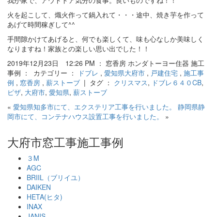
我が家で、アウトドア気分の食事。良いものですね！！
火を起こして、熾火作って鍋入れて・・・途中、焼き芋を作って
あげて時間稼ぎして^^
手間隙かけてあげると、何でも楽しくて、味も心なしか美味しく
なりますね！家族との楽しい思い出でした！！
2019年12月23日 12:26 PM ： 窓香房 ホンダトーヨー住器 施工
事例 ： カテゴリー ：
ドブレ
,
愛知県大府市
,
戸建住宅
,
施工事
例
,
窓香房
,
薪ストーブ
| タグ ：
クリスマス
,
ドブレ６４０CB
,
ピザ
,
大府市
,
愛知県
,
薪ストーブ
«
愛知県知多市にて、エクステリア工事を行いました。
静岡県静
岡市にて、コンテナハウス設置工事を行いました。
»
大府市窓工事施工事例
３M
AGC
BRIIL（ブリイユ）
DAIKEN
HETA(ヒタ)
INAX
JANIS