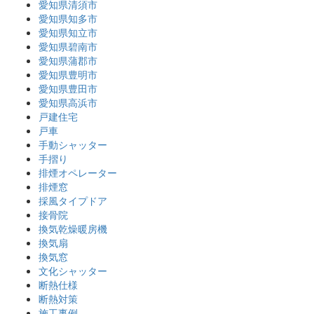
愛知県清須市
愛知県知多市
愛知県知立市
愛知県碧南市
愛知県蒲郡市
愛知県豊明市
愛知県豊田市
愛知県高浜市
戸建住宅
戸車
手動シャッター
手摺り
排煙オペレーター
排煙窓
採風タイプドア
接骨院
換気乾燥暖房機
換気扇
換気窓
文化シャッター
断熱仕様
断熱対策
施工事例