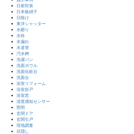
日射対策
日本板硝子
日除け
東洋シャッター
水廻り
水栓
水漏れ
水道管
汚水桝
洗濯パン
洗面ボウル
洗面化粧台
洗面台
浴室リフォーム
浴室折戸
浴室窓
湿度感知センサー
照明
玄関ドア
玄関引戸
現地調査
目隠し