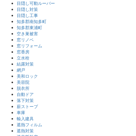
目隠し可動ルーバー
目隠し対策
目隠し工事
知多郡南知多町
知多郡東浦町
空き巣被害
窓リノベ
窓リフォーム
窓香房
立水栓
結露対策
網戸
美和ロック
美容院
脱衣所
自動ドア
落下対策
薪ストーブ
車庫
輸入建具
遮熱フィルム
遮熱対策